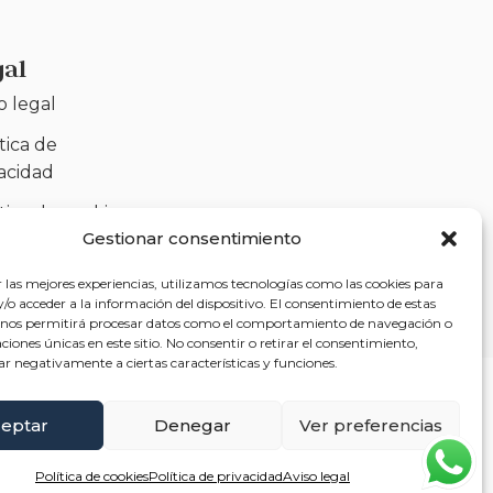
gal
o legal
tica de
vacidad
tica de cookies
Gestionar consentimiento
)
sibilidad
r las mejores experiencias, utilizamos tecnologías como las cookies para
o acceder a la información del dispositivo. El consentimiento de estas
 nos permitirá procesar datos como el comportamiento de navegación o
caciones únicas en este sitio. No consentir o retirar el consentimiento,
ar negativamente a ciertas características y funciones.
eptar
Denegar
Ver preferencias
Política de cookies
Política de privacidad
Aviso legal