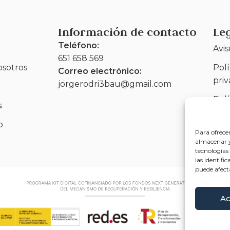
Información de contacto
Le
Teléfono:
Avis
651 658 569
osotros
Polí
Correo electrónico:
pri
jorgerodri3bau@gmail.com
Polí
s
(UE
o
Acce
Para ofrece
almacenar y/
tecnologías
las identifi
puede afect
Ac